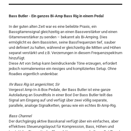
Bass Butler - Ein ganzes Bi-Amp Bass Rig in einem Pedal
In der guten alten Zeit war es eine beliebte Praxis, ein
Bassgitarrensignal gleichzeitig an einen Bassverstärker und einen
Gitarrenverstärker zu senden – bekannt als Bi-Amping. Dies
ermöglicht es dem Bassisten, seine Bassfrequenzen tief, sauber
und definiert zu halten, während er gleichzeitig die Mitten und Höhen
separat verstärkt und z.B. Verzerrungen in diesem Frequenzspektrum
hinzufügt.
Diese Art von Setup kann beindruckende Töne erzeugen, erfordert
jedoch normalerweise ein riesiges und kompliziertes Setup. Ohne
Roadies eigentlich undenkbar.
Ihr Bass Rig ist angerichtet, Sir
Vergesst Amp-In-A-Box-Pedale, der Bass Butler ist eine ganze
Autoladung an Soundttols in einer Box! Der Bass Butler teilt das
Signal am Eingang auf und verfügt über zwei völlig separate,
parallele, analoge Signalketten, genau wie ein echtes Bi-Amp-Rig.
Bass Channel
Der durchgängig aktive Basskanal verfügt über ein einfaches, aber
effektives Steuerungslayout für Kompression, Bass, Höhen und