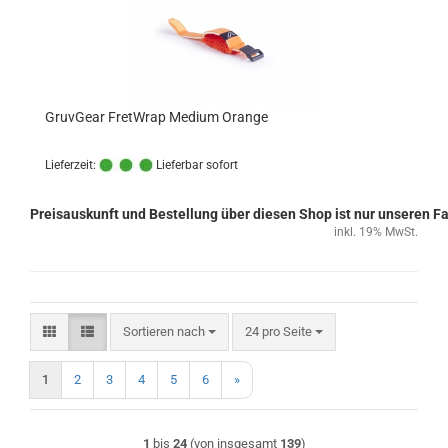
GruvGear FretWrap Medium Orange
Lieferzeit:
Lieferbar sofort
Preisauskunft und Bestellung über diesen Shop ist nur unseren 
inkl. 19% MwSt.
Sortieren nach
pro Seite
Sortieren nach
24 pro Seite
1
2
3
4
5
6
»
1
bis
24
(von insgesamt
139
)