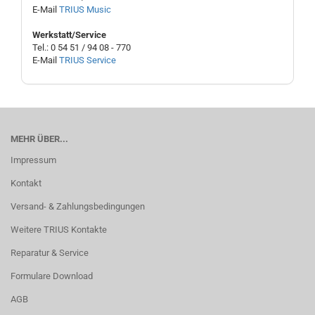
E-Mail
TRIUS Music
Werkstatt/Service
Tel.: 0 54 51 / 94 08 - 770
E-Mail
TRIUS Service
MEHR ÜBER...
Impressum
Kontakt
Versand- & Zahlungsbedingungen
Weitere TRIUS Kontakte
Reparatur & Service
Formulare Download
AGB