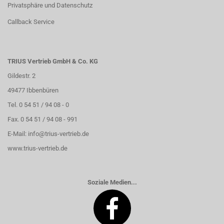
Privatsphäre und Datenschutz
Callback Service
TRIUS Vertrieb GmbH & Co. KG
Gildestr. 2
49477 Ibbenbüren
Tel. 0 54 51 / 94 08 - 0
Fax. 0 54 51 / 94 08 - 991
E-Mail:
info@trius-vertrieb.de
www.trius-vertrieb.de
Soziale Medien...