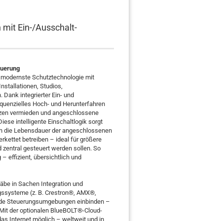
 mit Ein-/Ausschalt-
euerung
n modernste Schutztechnologie mit
nstallationen, Studios,
Dank integrierter Ein- und
quenzielles Hoch- und Herunterfahren
tzen vermieden und angeschlossene
ese intelligente Einschaltlogik sorgt
auch die Lebensdauer der angeschlossenen
erkettet betreiben – ideal für größere
 zentral gesteuert werden sollen. So
 – effizient, übersichtlich und
be in Sachen Integration und
ngssysteme (z. B. Crestron®, AMX®,
hende Steuerungsumgebungen einbinden –
 Mit der optionalen BlueBOLT®-Cloud-
as Internet möglich – weltweit und in