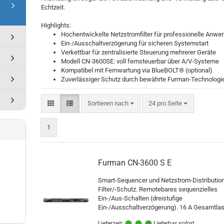
Echtzeit.
Highlights:
Hochentwickelte Netzstromfilter für professionelle Anw
Ein-/Ausschaltverzögerung für sicheren Systemstart
Verkettbar für zentralisierte Steuerung mehrerer Geräte
Modell CN-3600SE: voll fernsteuerbar über A/V-Systeme
Kompatibel mit Fernwartung via BlueBOLT® (optional)
Zuverlässiger Schutz durch bewährte Furman-Technologie
Sortieren nach
pro Seite
Sortieren nach
24 pro Seite
1
Furman CN-3600 S E
Smart-Sequencer und Netzstrom-Distribution
Filter/-Schutz. Remotebares sequenzielles
Ein-/Aus-Schalten (dreistufige
Ein-/Ausschaltverzögerung). 16 A Gesamtlas
Lieferzeit:
Lieferbar sofort