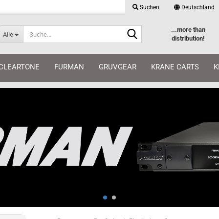
Suchen
Deutschland
Suche...
Lieferland
Suche...
...more than
Alle
distribution!
E-Mail
CLEARTONE
FURMAN
GRUVGEAR
KRANE CARTS
K
Passwort
Konto erstellen
Passwort vergessen?