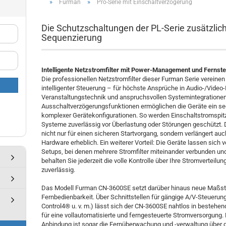
»
»
Furman
Pro-Serie mit Einschaltverzögerung
Die Schutzschaltungen der PL-Serie zusätzlich
Sequenzierung
Intelligente Netzstromfilter mit Power-Management und Fernst
Die professionellen Netzstromfilter dieser Furman Serie vereine
intelligenter Steuerung – für höchste Ansprüche in Audio-/Video-I
Veranstaltungstechnik und anspruchsvollen Systemintegrationen. 
Ausschaltverzögerungsfunktionen ermöglichen die Geräte ein se
komplexer Gerätekonfigurationen. So werden Einschaltstromspi
Systeme zuverlässig vor Überlastung oder Störungen geschützt. Di
nicht nur für einen sicheren Startvorgang, sondern verlängert 
Hardware erheblich. Ein weiterer Vorteil: Die Geräte lassen sich v
Setups, bei denen mehrere Stromfilter miteinander verbunden und
behalten Sie jederzeit die volle Kontrolle über Ihre Stromverteilung
zuverlässig.
Das Modell Furman CN-3600SE setzt darüber hinaus neue Maßstä
Fernbedienbarkeit. Über Schnittstellen für gängige A/V-Steueru
Control4® u. v. m.) lässt sich der CN-3600SE nahtlos in beste
für eine vollautomatisierte und ferngesteuerte Stromversorgung.
Anbindung ist sogar die Fernüberwachung und -verwaltung über d