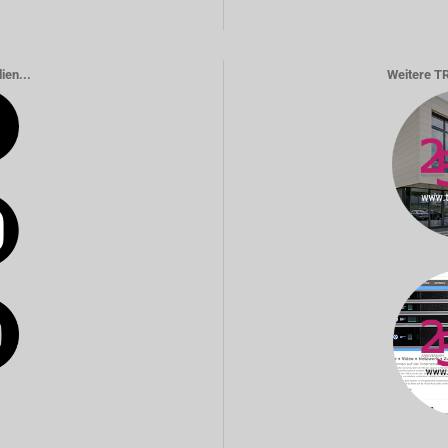
ien...
Weitere T