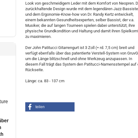
Look von geschmeidigem Leder mit dem Komfort von Neopren. 
zurückhaltende Design wurde mit dem legendären Jazz-Bassist
und dem Ergonomie-Know-how von Dr. Randy Kertz entwickelt,
einem bekannten Gesundheitsexperten, selber Bassist, der v.a.
Musiker, die auf langen Tourneen spielen dabei unterstützt, ihre
physische Grundkondition und Haltung und damit ihren Spielkom
zu maximieren.
Der John Patitucci Gitarrengurt ist 3 Zoll (= rd. 7,5 cm) breit und
verfügt ebenfalls über das patentierte Verstell-System von GruvG
um die Länge blitzschnell und ohne Werkzeug anzupassen. In
diesem Fall trägt das System den Patitucci-Namensstempel auf 
Rückseite.
Länge: ca. 83 - 137 cm
ture
teilen
über
n
ch