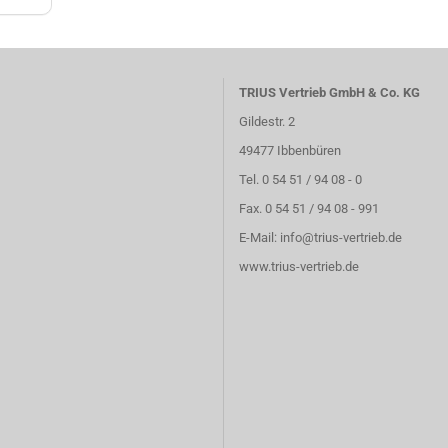
TRIUS Vertrieb GmbH & Co. KG
Gildestr. 2
49477 Ibbenbüren
Tel. 0 54 51 / 94 08 - 0
Fax. 0 54 51 / 94 08 - 991
E-Mail:
info@trius-vertrieb.de
www.trius-vertrieb.de