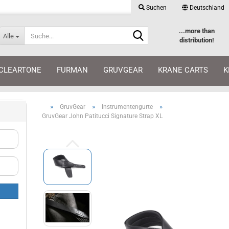
Suchen
Deutschland
Suche...
Lieferland
Suche...
...more than
Alle
distribution!
E-Mail
CLEARTONE
FURMAN
GRUVGEAR
KRANE CARTS
K
Passwort
»
»
»
GruvGear
Instrumentengurte
GruvGear John Patitucci Signature Strap XL
Konto erstellen
Passwort vergessen?