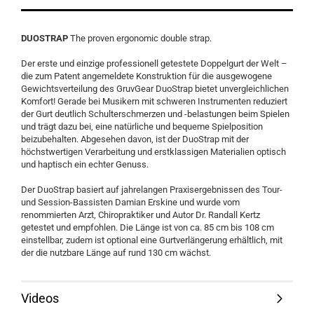
DUOSTRAP
The proven ergonomic double strap.
Der erste und einzige professionell getestete Doppelgurt der Welt –
die zum Patent angemeldete Konstruktion für die ausgewogene
Gewichtsverteilung des GruvGear DuoStrap bietet unvergleichlichen
Komfort! Gerade bei Musikern mit schweren Instrumenten reduziert
der Gurt deutlich Schulterschmerzen und -belastungen beim Spielen
und trägt dazu bei, eine natürliche und bequeme Spielposition
beizubehalten. Abgesehen davon, ist der DuoStrap mit der
höchstwertigen Verarbeitung und erstklassigen Materialien optisch
und haptisch ein echter Genuss.
Der DuoStrap basiert auf jahrelangen Praxisergebnissen des Tour-
und Session-Bassisten Damian Erskine und wurde vom
renommierten Arzt, Chiropraktiker und Autor Dr. Randall Kertz
getestet und empfohlen. Die Länge ist von ca. 85 cm bis 108 cm
einstellbar, zudem ist optional eine Gurtverlängerung erhältlich, mit
der die nutzbare Länge auf rund 130 cm wächst.
Videos