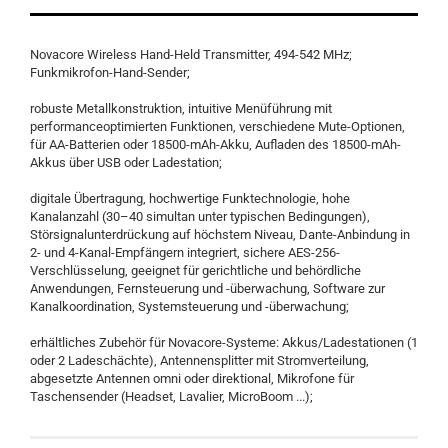
Novacore Wireless Hand-Held Transmitter, 494-542 MHz;
Funkmikrofon-Hand-Sender;
robuste Metallkonstruktion, intuitive Menüführung mit
performanceoptimierten Funktionen, verschiedene Mute-Optionen,
für AA-Batterien oder 18500-mAh-Akku, Aufladen des 18500-mAh-
Akkus über USB oder Ladestation;
digitale Übertragung, hochwertige Funktechnologie, hohe
Kanalanzahl (30–40 simultan unter typischen Bedingungen),
Störsignalunterdrückung auf höchstem Niveau, Dante-Anbindung in
2- und 4-Kanal-Empfängern integriert, sichere AES-256-
Verschlüsselung, geeignet für gerichtliche und behördliche
Anwendungen, Fernsteuerung und -überwachung, Software zur
Kanalkoordination, Systemsteuerung und -überwachung;
erhältliches Zubehör für Novacore-Systeme: Akkus/Ladestationen (1
oder 2 Ladeschächte), Antennensplitter mit Stromverteilung,
abgesetzte Antennen omni oder direktional, Mikrofone für
Taschensender (Headset, Lavalier, MicroBoom ...);